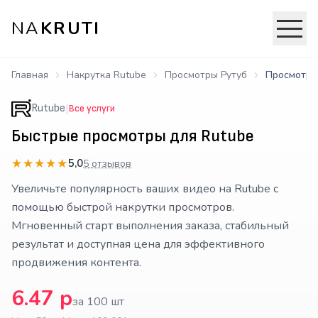
NA
KRUTI
Главная
Накрутка Rutube
Просмотры Рутуб
Просмотры
|
Rutube
Все услуги
Быстрые просмотры для Rutube
★★★★★
★★★★★
5,0
5
отзывов
Увеличьте популярность ваших видео на Rutube с
помощью быстрой накрутки просмотров.
Мгновенный старт выполнения заказа, стабильный
результат и доступная цена для эффективного
продвижения контента.
6.47
р
за 100 шт