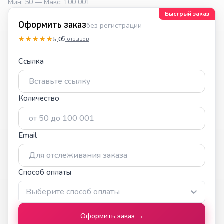
Мин:
50
— Макс:
100 001
Быстрый заказ
Оформить заказ
без регистрации
★★★★★
★★★★★
5,0
5
отзывов
Ссылка
Количество
Email
Способ оплаты
Выберите способ оплаты
Оформить заказ →